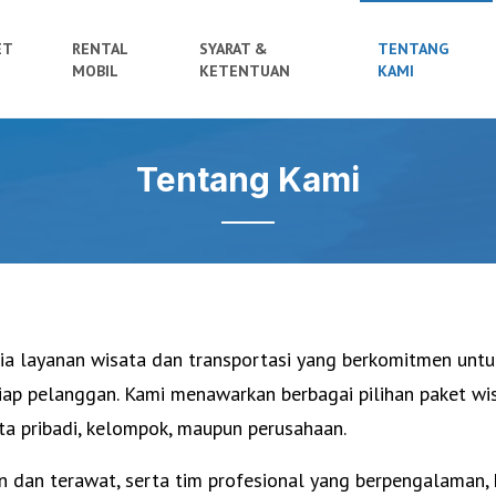
ET
RENTAL
SYARAT &
TENTANG
MOBIL
KETENTUAN
KAMI
Tentang Kami
dia layanan wisata dan transportasi yang berkomitmen un
p pelanggan. Kami menawarkan berbagai pilihan paket wis
ta pribadi, kelompok, maupun perusahaan.
dan terawat, serta tim profesional yang berpengalaman, 