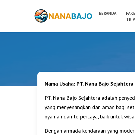
BERANDA
PAK
TRIP
Nama Usaha: PT. Nana Bajo Sejahtera
PT. Nana Bajo Sejahtera adalah penye
yang menyenangkan dan aman bagi setia
nyaman dan terpercaya, baik untuk wisa
Dengan armada kendaraan yang modern 