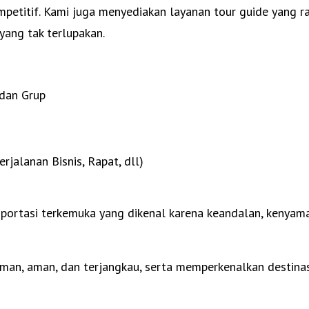
mpetitif. Kami juga menyediakan layanan tour guide yang
yang tak terlupakan.
 dan Grup
rjalanan Bisnis, Rapat, dll)
sportasi terkemuka yang dikenal karena keandalan, kenyam
man, aman, dan terjangkau, serta memperkenalkan destinas