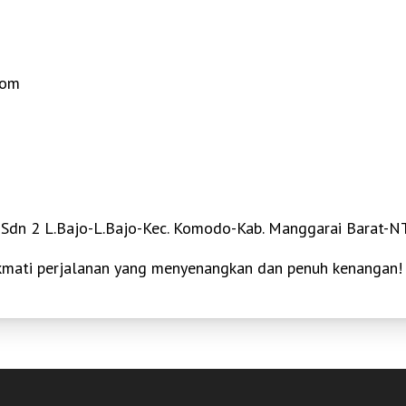
com
s Sdn 2 L.Bajo-L.Bajo-Kec. Komodo-Kab. Manggarai Barat-N
kmati perjalanan yang menyenangkan dan penuh kenangan!